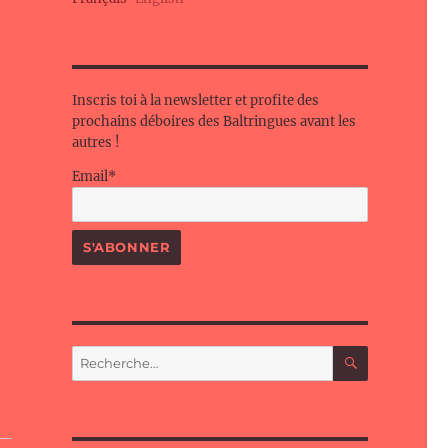
Inscris toi à la newsletter et profite des
é
prochains déboires des Baltringues avant les
autres !
Email*
P
RECHERC
Recherche
a
pour :
t
a