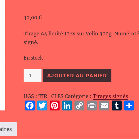
30,00
€
Tirage A4 limité 10ex sur Velin 300g. Numérot
signé.
En stock
quantité
AJOUTER AU PANIER
de
La
UGS :
TIR_CLES
Catégorie :
Tirages signés
clé
F
T
Pi
Li
C
P
E
T
du
a
w
n
n
o
ri
m
u
crux
c
it
te
k
p
n
ai
m
r
aires
e
te
re
e
y
t
l
bl