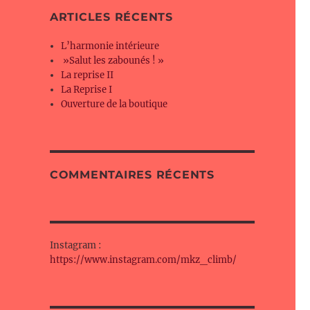
g
ARTICLES RÉCENTS
er
L’harmonie intérieure
»Salut les zabounés ! »
La reprise II
La Reprise I
Ouverture de la boutique
COMMENTAIRES RÉCENTS
Instagram :
https://www.instagram.com/mkz_climb/