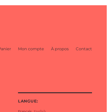
Panier
Mon compte
À propos
Contact
LANGUE:
Français
English