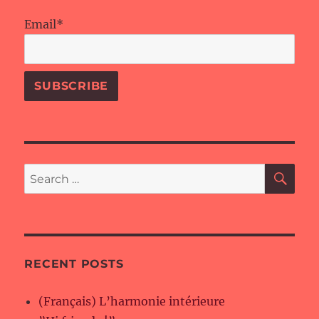
Email*
SE
Search
for:
RECENT POSTS
(Français) L’harmonie intérieure