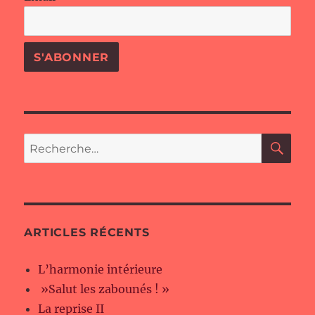
RE
Recherche
pour :
ARTICLES RÉCENTS
L’harmonie intérieure
»Salut les zabounés ! »
La reprise II