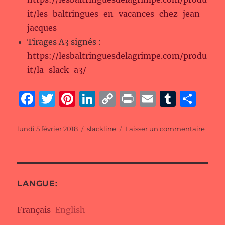
it/les-baltringues-en-vacances-chez-jean-
jacques
Tirages A3 signés :
https://lesbaltringuesdelagrimpe.com/produ
it/la-slack-a3/
F
T
Pi
Li
C
P
E
T
P
a
w
n
n
o
ri
m
u
a
c
it
te
k
p
n
ai
m
rt
Publié
Catégories
sur
lundi 5 février 2018
slackline
Laisser un commentaire
le
Les
e
te
re
e
y
t
l
bl
a
baltr
b
r
st
d
Li
r
g
en
vacan
o
I
n
er
chez
LANGUE:
o
n
k
Jean-
Jacqu
k
Français
English